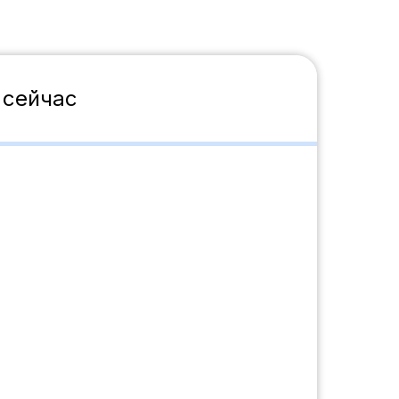
 сейчас
чное
30 дней