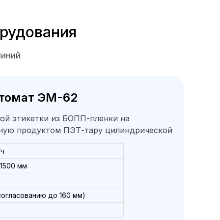
орудования
линий
томат ЭМ-62
вой этикетки из БОПП-пленки на
нную продуктом ПЭТ-тару цилиндрической
/ч
1500 мм
 согласованию до 160 мм)