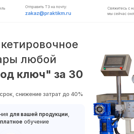
Отправить ТЗ на почту:
ель
Свяжитесь с н
zakaz@praktikm.ru
мы сейчас онл
икетировочное
тары любой
од ключ" за 30
ПОЛУЧИТЬ
КОНСУЛЬТАЦИЮ
 срок, снижение затрат до 40%
Свяжитесь с нами,
мы сейчас онлайн:
ания
для вашей продукции
,
Задать вопрос в 
сплатное
обучение