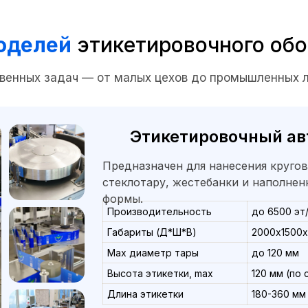
оделей
этикетировочного об
венных задач — от малых цехов до промышленных 
Этикетировочный ав
Предназначен для нанесения круго
стеклотару, жестебанки и наполне
формы.
Производительность
до 6500 эт
Габариты (Д*Ш*В)
2000х1500х
Max диаметр тары
до 120 мм
Высота этикетки, max
120 мм (по
Длина этикетки
180-360 мм