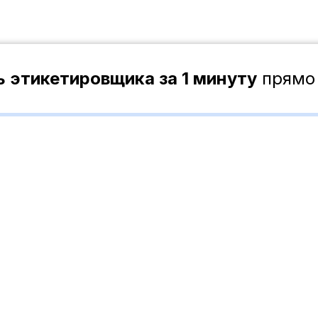
 этикетировщика за 1 минуту
прямо
Бесплатно за 1 час
и без обязательств
атическое этикетирово
дование "
под ключ" за 