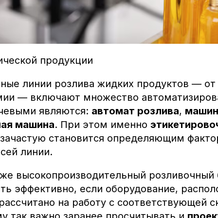
ической продукции
ные линии розлива жидких продуктов — от
мии — включают множество автоматизиров
чевыми являются:
автомат розлива
,
машин
ная машина
. При этом именно
этикетирово
зачастую становится определяющим факт
сей линии.
аже высокопроизводительный розливочный 
ть эффективно, если оборудование, распол
 рассчитано на работу с соответствующей 
у так важно заранее просчитывать и
проек