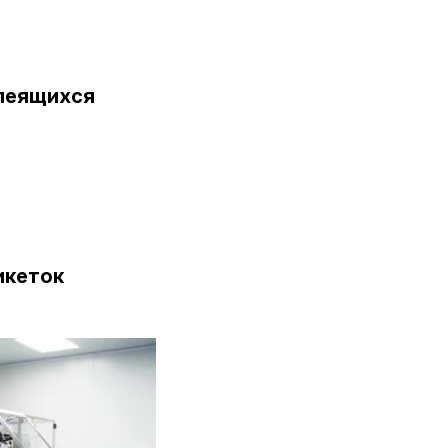
леящихся
икеток