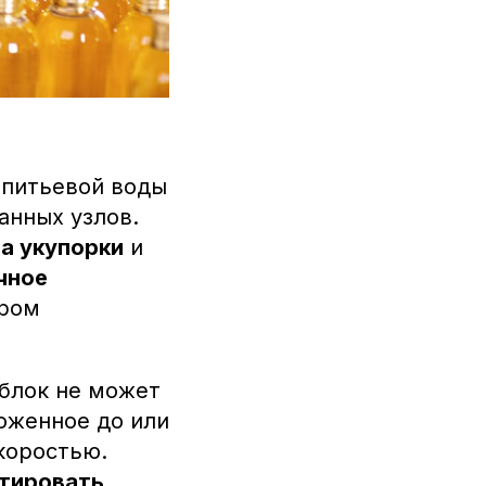
 питьевой воды
анных узлов.
а укупорки
и
чное
ором
блок не может
оженное до или
скоростью.
тировать