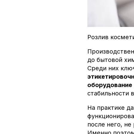
Розлив космет
Производствен
до бытовой хи
Среди них клю
этикетировоч
оборудование
стабильности в
На практике д
функционирова
после него, не
Именно поэтом