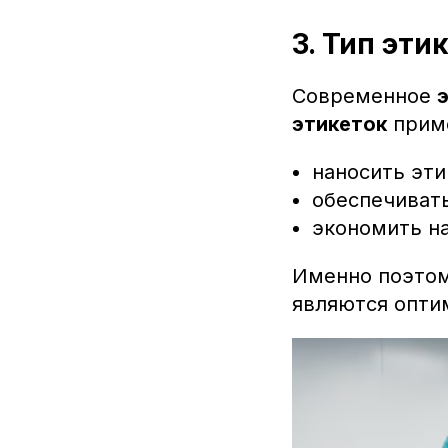
3. Тип эти
Современное
этикеток
приме
наносить эти
обеспечивать
экономить н
Именно поэто
являются опти