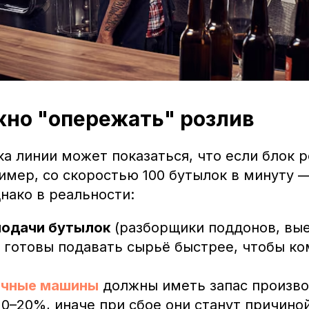
жно "опережать" розлив
ка линии может показаться, что если блок 
имер, со скоростью 100 бутылок в минуту 
нако в реальности:
одачи бутылок
(разборщики поддонов, вы
 готовы подавать сырьё быстрее, чтобы к
очные машины
должны иметь запас произв
0–20%, иначе при сбое они станут причино