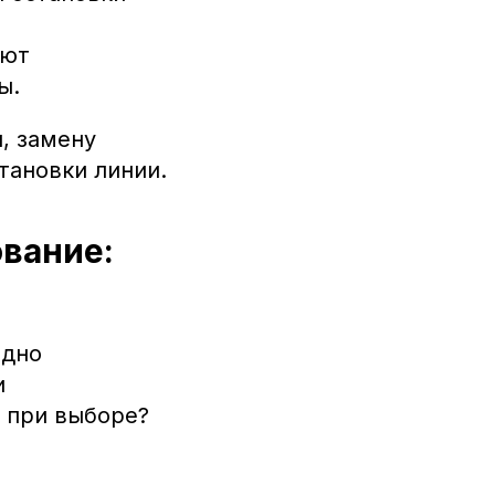
уют
ы.
, замену
тановки линии.
вание:
здно
и
о при выборе?