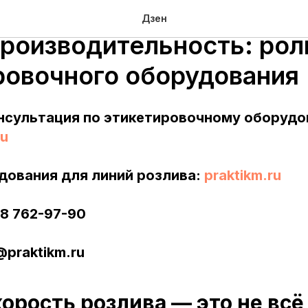
скорости линии розлива
Дзен
роизводительность: рол
ровочного оборудования
нсультация по этикетировочному оборудо
ru
дования для линий розлива:
praktikm.ru
58 762-97-90
@praktikm.ru
орость розлива — это не всё