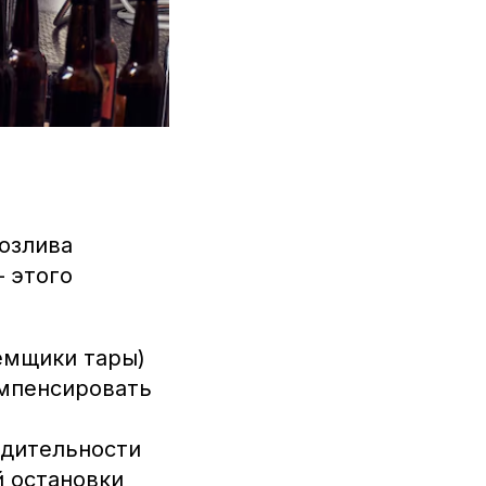
розлива
— этого
емщики тары)
омпенсировать
одительности
й остановки