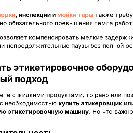
порки
, инспекции и
мойки тары
также треб
 но обязательного превышения темпа работ
позволяет компенсировать мелкие задержки
ли непродолжительные паузы без полной ос
ть этикетировочное оборудо
ый подход
ете с жидкими продуктами, то рано или по
 с необходимостью
купить этикеровщик
ил
ую этикетировочную машину
. Но что важн
одительность