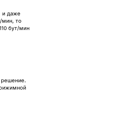
 и даже
/мин, то
10 бут/мин
 решение.
прижимной