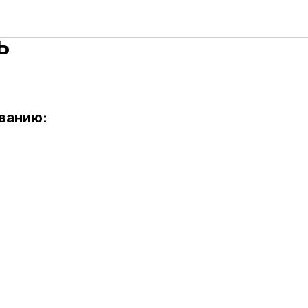
 на
ь
ванию: