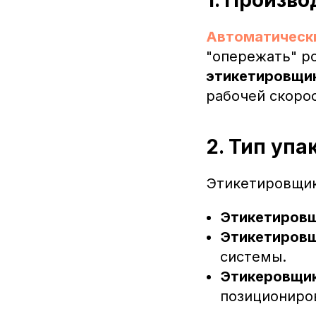
Автоматическ
"опережать" ро
этикетировщи
рабочей скорос
2. Тип упа
Этикетировщик
Этикетировщ
Этикетировщ
системы.
Этикеровщик
позициониро