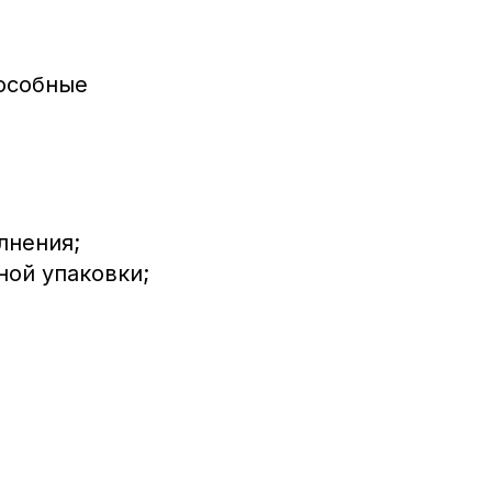
пособные
лнения;
ой упаковки;