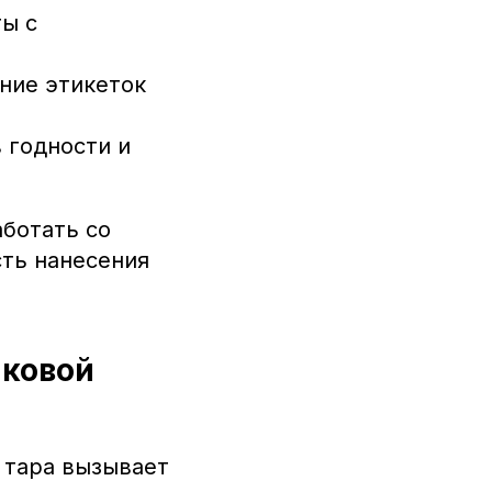
ы с
ние этикеток
 годности и
ботать со
сть нанесения
иковой
 тара вызывает