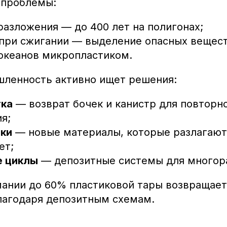
 проблемы:
разложения — до 400 лет на полигонах;
 при сжигании — выделение опасных вещест
 океанов микропластиком.
ленность активно ищет решения:
тка
— возврат бочек и канистр для повторн
я;
ки
— новые материалы, которые разлагают
ет;
е циклы
— депозитные системы для многора
ании до 60% пластиковой тары возвращает
лагодаря депозитным схемам.