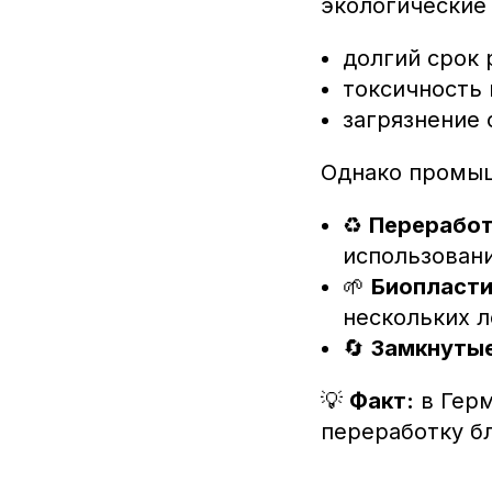
экологические
долгий срок 
токсичность
загрязнение
Однако промыш
♻
Перерабо
использовани
🌱
Биопласти
нескольких л
🔄
Замкнуты
💡
Факт:
в Герм
переработку б