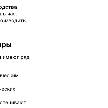
одства
 в час.
роизводить
ары
ы
имеют ряд
ическим
ческих
еспечивают