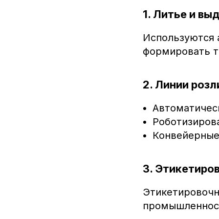
1. Литье и вы
Используются 
формировать т
2. Линии роз
Автоматическ
Роботизиров
Конвейерные
3. Этикетиро
Этикетировочн
промышленнос