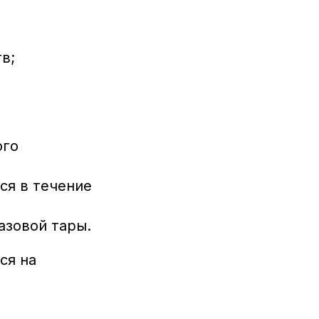
в;
ого
ся в течение
зовой тары.
ся на