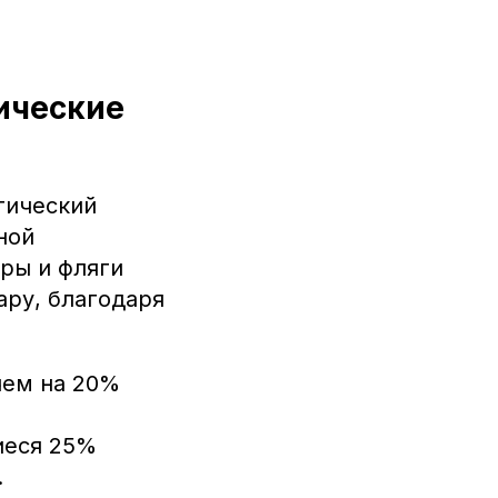
ические
тический
ной
ры и фляги
ру, благодаря
чем на 20%
иеся 25%
.