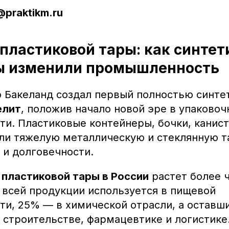
@praktikm.ru
пластиковой тары: как синтет
ы изменили промышленность
ео Бакеланд создал первый полностью синте
елит
, положив начало новой эре в упаковоч
и. Пластиковые контейнеры, бочки, канист
ли тяжелую металлическую и стеклянную та
 и долговечности.
к
пластиковой тары в России
растет более 
 всей продукции используется в пищевой
и, 25% — в химической отрасли, а оставш
 строительстве, фармацевтике и логистике