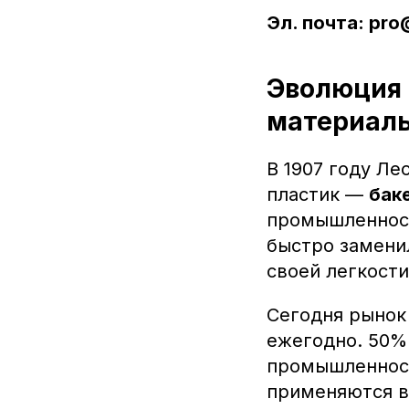
Эл. почта: pro
Эволюция 
материал
В 1907 году Л
пластик —
бак
промышленност
быстро замени
своей легкости
Сегодня рыно
ежегодно. 50%
промышленност
применяются в