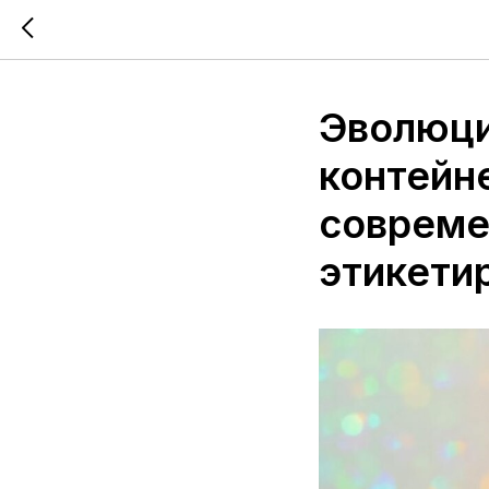
Эволюци
контейне
совреме
этикети