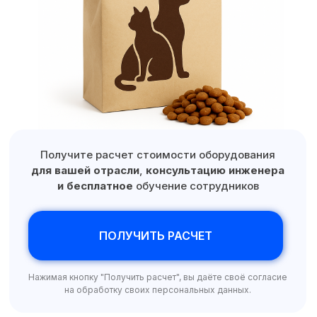
Свяжитесь с нами,
мы сейчас онлайн:
ОБРАТНЫЙ ЗВОНОК
ПОЛУЧИТЬ
КОНСУЛЬТАЦИЮ
+7 (499) 403-12-75
Получите расчет стоимости оборудования
ofis@praktikm.ru
для вашей отрасли
,
консультацию инженера
и бесплатное
обучение сотрудников
Производим с 2016 года надежное
этикетировочное оборудование
ПОЛУЧИТЬ РАСЧЕТ
для тары любой формы и размера
Нажимая кнопку "Получить расчет", вы даёте своё согласие
на обработку своих персональных данных.