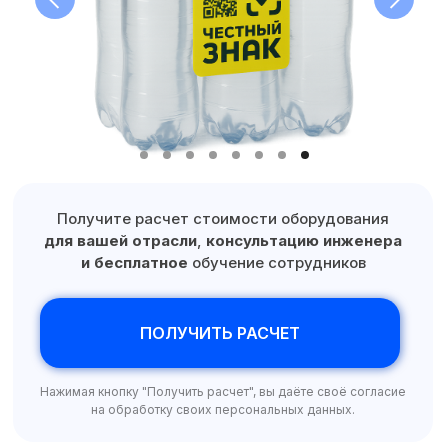
Свяжитесь с нами,
мы сейчас онлайн:
ОБРАТНЫЙ ЗВОНОК
ПОЛУЧИТЬ
КОНСУЛЬТАЦИЮ
+7 (499) 403-12-75
Получите расчет стоимости оборудования
ofis@praktikm.ru
для вашей отрасли
,
консультацию инженера
и бесплатное
обучение сотрудников
Производим с 2016 года надежное
этикетировочное оборудование
ПОЛУЧИТЬ РАСЧЕТ
для тары любой формы и размера
Нажимая кнопку "Получить расчет", вы даёте своё согласие
на обработку своих персональных данных.