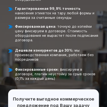
Гарантированная 99,9% точность
Свяжитесь с нами,
нанесения этикеток на тару любой формы и
мы сейчас онлайн:
размера за считанные секунды
Фиксированная цена:
точную до копейки
цену фиксируем в договоре. Стоимость
ОБРАТНЫЙ ЗВОНОК
ПОЛУЧИТЬ
оборудования не вырастет после подписания
КОНСУЛЬТАЦИЮ
договора.
+7 (499) 403-12-75
Дешевле конкурентов до 30%:
мы
производственная компания, работаем без
ofis@praktikm.ru
посредников
Фиксированные сроки:
фиксируем в
Производим с 2016 года надежное
договоре, платим неустойку за срыв сроков
этикетировочное оборудование
(0,1% за каждый день)
для тары любой формы и размера
Получите выгодное коммерческое
предложение под Вашу задачу