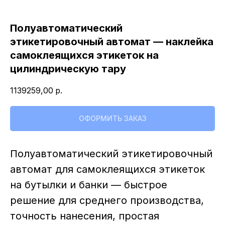
Свяжитесь с нами,
Полуавтоматический
Свяжитесь с нами,
мы сейчас онлайн:
мы сейчас онлайн:
этикетировочный автомат — наклейка
самоклеящихся этикеток на
цилиндрическую тару
Задать вопрос в
ПОЛУЧИТЬ
WhatsApp
КОНСУЛЬТАЦИЮ
1139259,00
р.
+7 (495) 677-97-37
zakaz@praktikm.ru
ОФОРМИТЬ ЗАКАЗ
Полуавтоматический этикетировочный
Российский производитель
этикетировочного оборудования
автомат для самоклеящихся этикеток
на бутылки и банки — быстрое
решение для среднего производства,
точность нанесения, простая