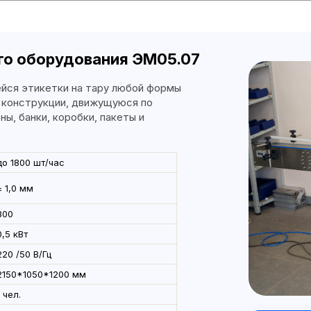
 молока (и молочных
го оборудования ЭМ05.07
дуктов в ПЭТ/стекло от 0,1 до 5,0
йся этикетки на тару любой формы
родукт в тару, что увеличивает
й конструкции, движущуюся по
уктов.
ны, банки, коробки, пакеты и
до 3000 бут/час
до 1800 шт/час
± 1,0 мм
1
800
м на 0,3л и 0,5л)
шт
0,5 кВт
1
Р-5/9
шт
220 /50 В/Гц
1
2150*1050*1200 мм
шт
1 чел.
1