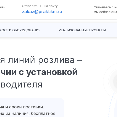
Отправить ТЗ на почту:
ель
Свяжитесь с н
zakaz@praktikm.ru
мы сейчас онл
МОСТИ ОБОРУДОВАНИЯ
РЕАЛИЗОВАННЫЕ ПРОЕКТЫ
я линий розлива –
ПОЛУЧИТЬ
КОНСУЛЬТАЦИЮ
чии с установкой
зводителя
Свяжитесь с нами,
мы сейчас онлайн:
Задать вопрос в 
я и сроки поставки.
е из наличия, бесплатное