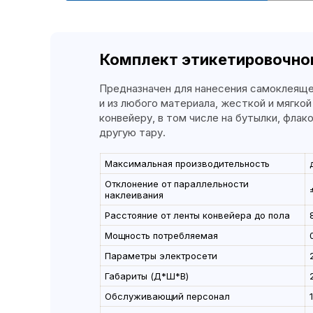
Линия розлива и упаковки
Комплект этикетировочно
продуктов) в ПЭТ, стекло
Предназначена для розлива молочных про
Предназначен для нанесения самоклеяще
литров. Позволяет стерильно разливать п
и из любого материала, жесткой и мягко
срок годности молока или молочных прод
конвейеру, в том числе на бутылки, флако
другую тару.
Максимальная производительность
Максимальная производительность
В состав линии входит оборудование:
Отклонение от параллельности
наклеивания
Расстояние от ленты конвейера до пола
Автомат выдува (с учетом комплектов префор
Мощность потребляемая
Автоматический блок линейного розлива АБ
Параметры электросети
Габариты (Д*Ш*В)
Автомат укупорочный линейный УЛ-3
Обслуживающий персонал
Вибробункер