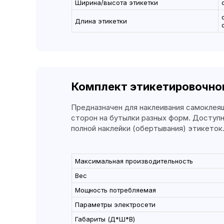
Ширина/высота этикетки
Длина этикетки
Комплект этикетировочного оборудования Э
Ополаскиватель автоматический линейный
Принтер-маркиратор Вебер
Комплект этикетировочно
Автоматический упаковщик
Предназначен для наклеивания самоклеящ
Оснащение железом (аппликатор, камера, о
L1) под честный знак
сторон на бутылки разных форм. Доступн
полной наклейки (обертывания) этикеток
Максимальная производительность
Вес
Мощность потребляемая
Параметры электросети
Габариты (Д*Ш*В)