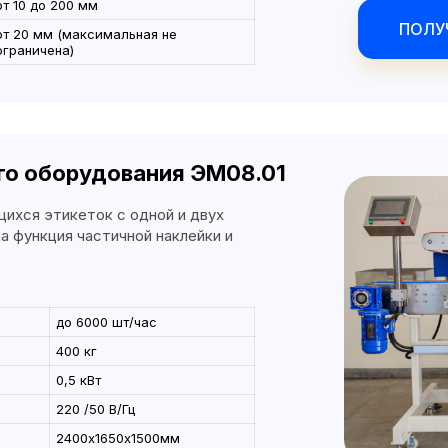
от 10 до 200 мм
шт
ПОЛУ
от 20 мм (максимальная не
1
М-32
ограничена)
шт
1
шт
1
шт
го оборудования ЭМ08.01
1
шт
ихся этикеток с одной и двух
тбраковщик, ручной сканер, ПО
1
шт
а функция частичной наклейки и
.
ПОЛУЧИТЬ
до 6000 шт/час
400 кг
0,5 кВт
220 /50 В/Гц
2400х1650х1500мм