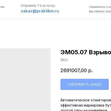
Отправить ТЗ на почту:
ель
Свяжитесь с н
zakaz@praktikm.ru
мы сейчас онл
ЭМ05.07 Взрыво
ПОЛУЧИТЬ
SKU:
КОНСУЛЬТАЦИЮ
2691007,00
р.
Свяжитесь с нами,
мы сейчас онлайн:
ОФОРМИТЬ ЗАКАЗ
Задать вопрос в 
Автоматическое этикетиров
эффективная маркировка бут
другой тары на конвейере.