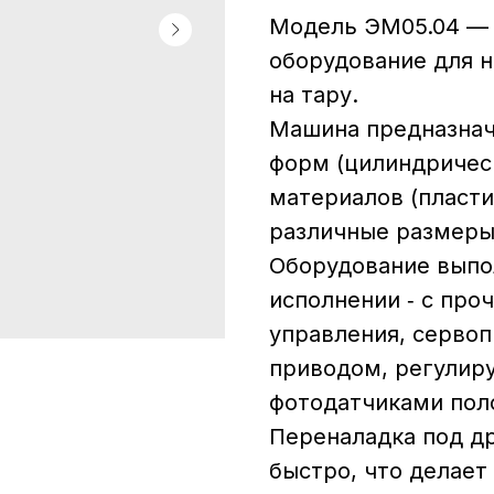
Модель ЭМ05.04 — 
оборудование для 
на тару.
Машина предназнач
форм (цилиндрическ
материалов (пласти
различные размеры
Оборудование вып
исполнении ‑ с про
управления, серво
приводом, регули
фотодатчиками пол
Переналадка под д
быстро, что делает