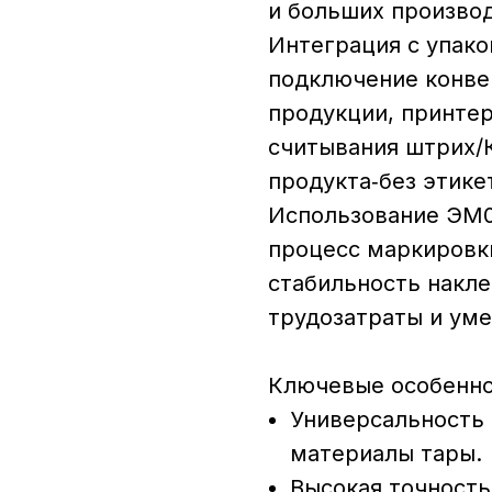
и больших произво
Интеграция с упако
подключение конве
продукции, принтер
считывания штрих/К
продукта‑без этике
Использование ЭМ0
процесс маркировки
стабильность накле
трудозатраты и уме
Ключевые особенно
Универсальность
материалы тары.
Высокая точность