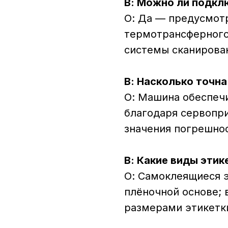
В: Можно ли подкл
О: Да — предусмот
термотрансферного
системы сканирован
В: Насколько точна
О: Машина обеспеч
благодаря сервопр
значения погрешнос
В: Какие виды эти
О: Самоклеящиеся 
плёночной основе;
размерами этикетк