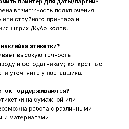
ючить принтер для даты/партии?
рена возможность подключения
 или струйного принтера и
ия штрих‑/КуАр‑кодов.
 наклейка этикетки?
ивает высокую точность
иводу и фотодатчикам; конкретные
ти уточняйте у поставщика.
кеток поддерживаются?
этикетки на бумажной или
 возможна работа с различными
и и материалами.