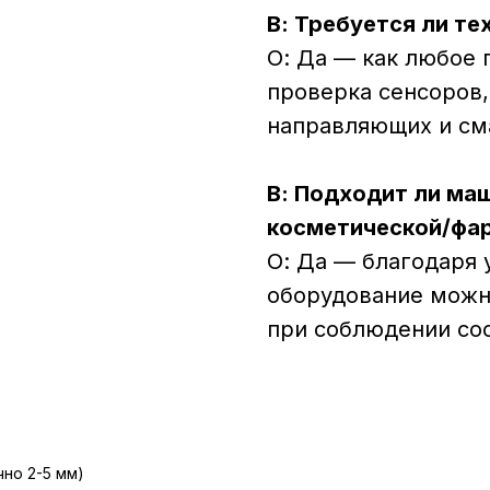
В: Требуется ли т
О: Да — как любое
проверка сенсоров,
направляющих и сма
В: Подходит ли ма
косметической/фа
О: Да — благодаря 
оборудование можно
при соблюдении со
чно 2-5 мм)