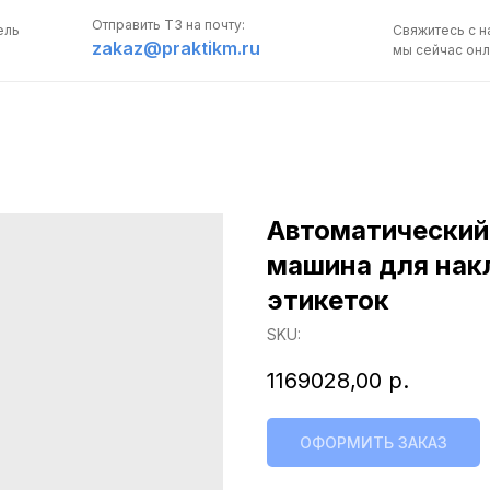
Отправить ТЗ на почту:
ель
Свяжитесь с н
zakaz@praktikm.ru
мы сейчас онл
Автоматический
ПОЛУЧИТЬ
машина для нак
КОНСУЛЬТАЦИЮ
этикеток
SKU:
Свяжитесь с нами,
мы сейчас онлайн:
1169028,00
р.
Задать вопрос в 
ОФОРМИТЬ ЗАКАЗ