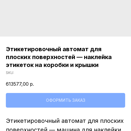
Свяжитесь с нами,
Свяжитесь с нами,
мы сейчас онлайн:
мы сейчас онлайн:
Задать вопрос в
ПОЛУЧИТЬ
WhatsApp
КОНСУЛЬТАЦИЮ
Этикетировочный автомат для
плоских поверхностей — наклейка
+7 (495) 677-97-37
этикеток на коробки и крышки
zakaz@praktikm.ru
SKU:
613577,00
р.
Российский производитель
этикетировочного оборудования
ОФОРМИТЬ ЗАКАЗ
Этикетировочный автомат для плоских
поверхностей — машина для наклейки