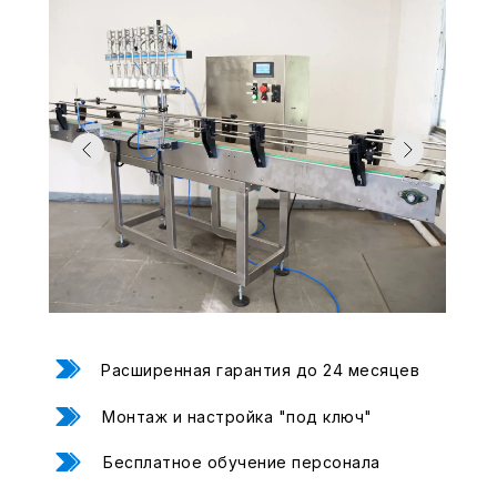
Свяжитесь с нами,
Свяжитесь с нами,
мы сейчас онлайн:
мы сейчас онлайн:
Задать вопрос в
ПОЛУЧИТЬ
WhatsApp
КОНСУЛЬТАЦИЮ
+7 (495) 677-97-37
zakaz@praktikm.ru
Российский производитель
этикетировочного оборудования
Расширенная гарантия до 24 месяцев
Монтаж и настройка "под ключ"
Бесплатное обучение персонала