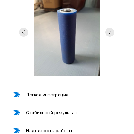
Свяжитесь с нами,
Свяжитесь с нами,
мы сейчас онлайн:
мы сейчас онлайн:
Задать вопрос в
ПОЛУЧИТЬ
WhatsApp
КОНСУЛЬТАЦИЮ
+7 (495) 677-97-37
zakaz@praktikm.ru
Российский производитель
Легкая интеграция
этикетировочного оборудования
Стабильный результат
Надежность работы