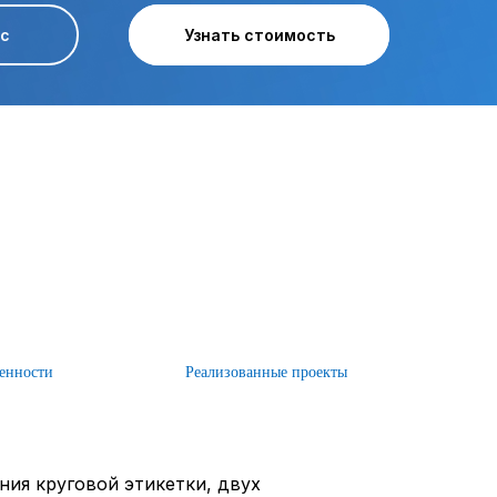
ос
Узнать стоимость
Узнать стоимость
енности
Реализованные проекты
ния круговой этикетки, двух