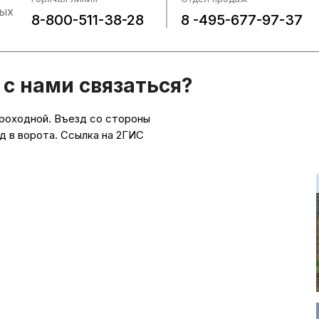
ных
8-800-511-38-28
8 -495-677-97-37
индивидуальный подход 
бкатчик обеспечивает
элементов управления об
ое нанесение одной
предоставленной планир
 или круговой этикетки не
видео-отчет о запуске о
ри этом поток, что
 с нами связаться?
аналогичной таре и этике
достичь максимальных
видео-инструкции
й производительности.
полноценный рабочий ден
проходной. Въезд со стороны
консультации наладчика 
д в ворота. Ссылка на 2ГИС
Узнать больше о ком