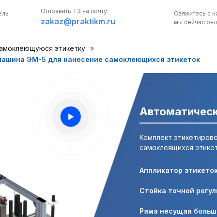
Отправить ТЗ на почту:
ель
Свяжитесь с н
zakaz@praktikm.ru
мы сейчас онл
самоклеющуюся этикетку
»
 машина ЭМ-5 для нанесение самоклеющихся этикеток
Автоматическ
ПОЛУЧИТЬ
КОНСУЛЬТАЦИЮ
Комплект этикетиров
самоклеящихся этикет
Свяжитесь с нами,
мы сейчас онлайн:
Аппликатор этикеток
Задать вопрос в 
Стойка точной регул
Рама несущая больш