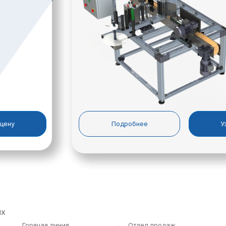
кетки (отделение от
00мм
Изготавливается в двух
более 700мм комплектуются опорами.
рованный
х (в зависимости от
т
мм/250 мм этикетки).
исит от предоставленных данных, таких как количество наклеи
2300*1500 мм
ните его, отправьте нам на почту
ofis@praktikm.ru
и мы решим
Скачать
опросный лист
я конвейерная система
 цену
Подробнее
У
ет синхронизацию всех
рудования и позволяет
тимальной
ельности. Кожух исполнен
ющей стали АИСИ 304.
Movex.
их
Горячая линия
Отдел продаж