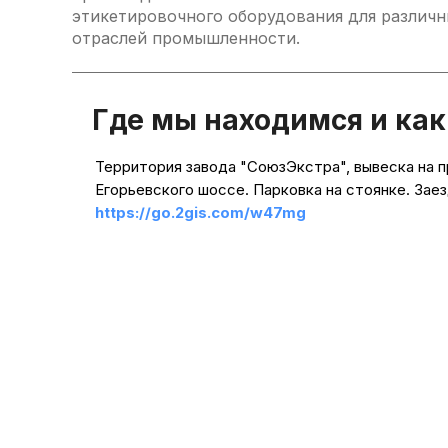
этикетировочного оборудования для различ
отраслей промышленности.
Линейный о
качественн
сегментной
замедляя п
Где мы находимся и как
позволяет 
показателе
Территория завода "СоюзЭкстра", вывеска на 
Егорьевского шоссе. Парковка на стоянке. Заез
https://go.2gis.com/w47mg