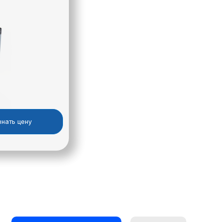
и обеспечивает модульность самой машины:
установка при необходимости дополнительных
узлов не требует серьезных вмешательств в
ваемых позиций (этикеток, наклеек),
конструкцию.
 Вашу задачу!
Узел ориентации (ориентатор)
знать цену
обеспечивает правильное
позиционирование не цилиндрической
тары (прямоугольной, элипсной)
относительно аппликационной головки
на конвейерной системе.