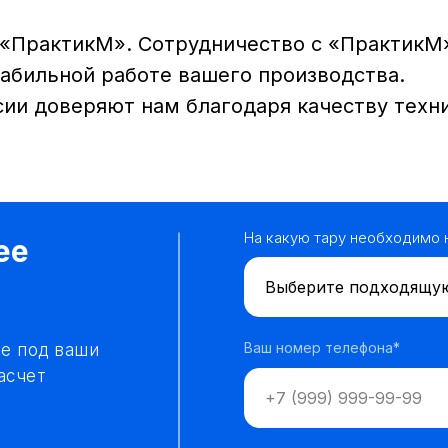
 «ПрактикМ». Сотрудничество с «ПрактикМ
табильной работе вашего производства.
сии доверяют нам благодаря качеству техн
На какую тару необходимо 
ее
Ваш номер телефона*
е под ваши
асчет