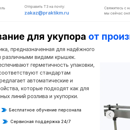
Отправить ТЗ на почту:
ель
Свяжитесь с н
zakaz@praktikm.ru
мы сейчас онл
вание для укупора
от прои
ика, предназначенная для надёжного
ы различными видами крышек.
спечивают герметичность упаковки,
ПОЛУЧИТЬ
 соответствуют стандартам
КОНСУЛЬТАЦИЮ
редлагает автоматические и
ойства, которые подходят как для
Свяжитесь с нами,
ных линий розлива и укупорки.
мы сейчас онлайн:
Бесплатное обучение персонала
Задать вопрос в 
Сервисная поддержка 24/7