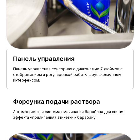
Расход клея на 10 этикеток
до 0,5 кг
Мощность потребляемая
до 3,4 кВт
Параметры электросети
220В/50Гц
2000*1500*1500
Габариты автомата, Д*Ш*В
мм
Обслуживающий персонал
1 чел.
Панель управления
Панель управления сенсорная с диагональю 7 дюймов с
отображением и регулировкой работы с русскоязычным
интерфейсом.
ПАРАМЕТРЫ ЭТИКЕТОК
Форсунка подачи раствора
120 мм (по
Высота этикетки, максимум
согласованию
Автоматическая система смачивания барабана для снятия
до 160 мм)
эффекта «прилипания» этикетки к барабану.
Длина этикетки
180-360 мм
35-50 мкм
Плотность БОПП-плёнки
(соответственно