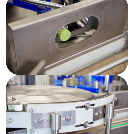
этикетки
площади
этикетки)
Диаметр рулона этикетки
не более 600 мм
на 2-3 мм выше
уровня намотки
Втулка бобины этикеток
этикеток, ø 50-
80 мм
Нижний край этикетки на таре
должен располагаться на
расстоянии не менее 20 мм от
плоскости дня тары (расстояние
менее 20 мм – по согласованию).
ПАРАМЕТРЫ ТАРЫ
Диаметр тары
до 120 мм