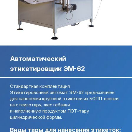
Свяжитесь с нами,
Свяжитесь с нами,
мы сейчас онлайн:
мы сейчас онлайн:
Задать вопрос в
ПОЛУЧИТЬ
WhatsApp
КОНСУЛЬТАЦИЮ
Автоматический
+7 (495) 677-97-37
этикетировщик ЭМ-62
zakaz@praktikm.ru
Стандартная комплектация
Российский производитель
Этикетировочный автомат ЭМ-62 предназначен
этикетировочного оборудования
для нанесения круговой этикетки из БОПП-пленки
на стеклотару, жестебанки
и наполненную продуктом ПЭТ-тару
цилиндрической формы.
Виды тары для нанесения этикеток: