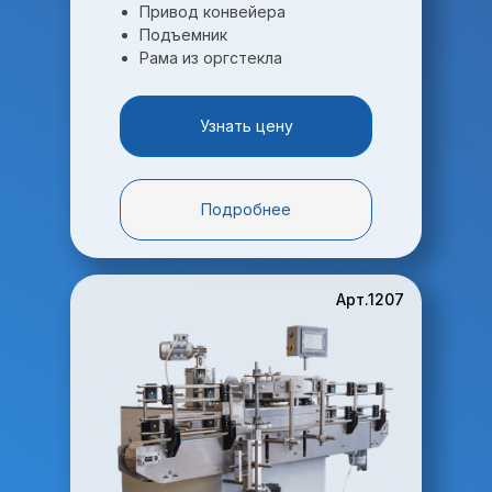
Привод конвейера
Подъемник
Получить коммерческое предложение
Рама из оргстекла
Скачать опросный лист
Узнать цену
Подробнее
Арт.1207