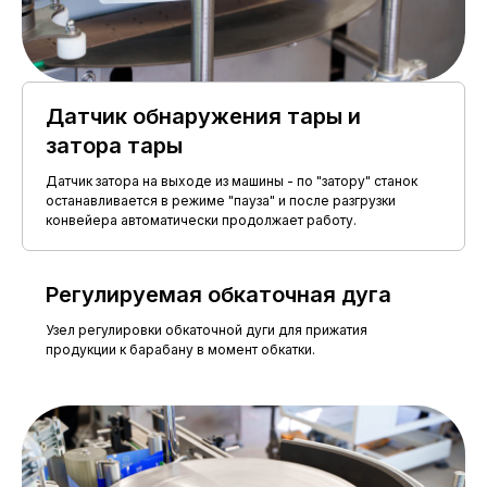
в зоне нанесения
Отклонение профиля
кольцевой
продольного сечения бутылки
этикетки не
(конусообразность,
должно
бочкообразность,
превышать 0,06
седлообразность, изогнутость)
Датчик обнаружения тары и
мм
затора тары
Отклонение вертикальной оси
не более 0,2 мм
бутылок от вертикали изделия
Датчик затора на выходе из машины - по "затору" станок
останавливается в режиме "пауза" и после разгрузки
Расположение нижнего края
на расстоянии не
конвейера автоматически продолжает работу.
зоны нанесения этикетки от
менее 40 мм
плоскости дна бутылки
Регулируемая обкаточная дуга
Узел регулировки обкаточной дуги для прижатия
продукции к барабану в момент обкатки.
УСЛОВИЯ
ЭКСПЛУАТАЦИИ
Диапазон рабочих
от+10 до +35°С
температур
не более 80% при