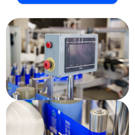
ТЕХНИЧЕСКИЕ
ХАРАКТЕРИСТИКИ
Максимальная
до 6500 этикеток
производительность
в час
Максимальный диаметр тары
до 120 мм
Отклонение от параллельности
0,5 мм
наклеивания
Масса
260 кг
Расстояние от ленты конвейера
900±50 мм
до пола
Материал конвейера
нерж. сталь
Материал транспортной ленты
пластик
Используемый клей, рабочая
120-160°С
температура