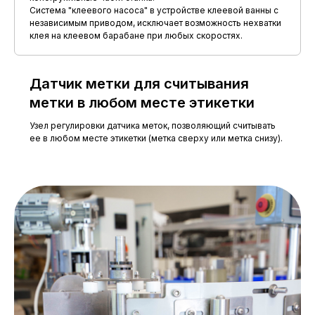
Относительная влажность
25°С
Система "клеевого насоса" в устройстве клеевой ванны с
независимым приводом, исключает возможность нехватки
Атмосферное давление
от 84 до 106,7 кПа
клея на клеевом барабане при любых скоростях.
Датчик метки для считывания
Узнать больше о комплектации
метки в любом месте этикетки
Узел регулировки датчика меток, позволяющий считывать
ее в любом месте этикетки (метка сверху или метка снизу).