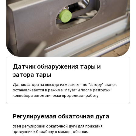
Расход клея на 10 этикеток
до 0,5 кг
Мощность потребляемая
до 3,4 кВт
Параметры электросети
220В/50Гц
2000*1500*1500
Габариты автомата, Д*Ш*В
мм
Обслуживающий персонал
1 чел.
Датчик обнаружения тары и
затора тары
Датчик затора на выходе из машины - по "затору" станок
останавливается в режиме "пауза" и после разгрузки
ПАРАМЕТРЫ ЭТИКЕТОК
конвейера автоматически продолжает работу.
120 мм (по
Высота этикетки, максимум
согласованию
до 160 мм)
Регулируемая обкаточная дуга
Длина этикетки
180-360 мм
Узел регулировки обкаточной дуги для прижатия
35-50 мкм
продукции к барабану в момент обкатки.
Плотность БОПП-плёнки
(соответственно