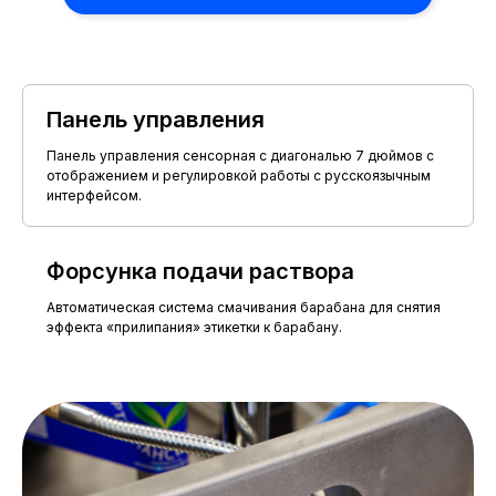
ТЕХНИЧЕСКИЕ
Панель управления
ХАРАКТЕРИСТИКИ
Максимальная
до 6500 этикеток
Панель управления сенсорная с диагональю 7 дюймов с
производительность
в час
отображением и регулировкой работы с русскоязычным
интерфейсом.
Максимальный диаметр тары
до 120 мм
Отклонение от параллельности
0,5 мм
наклеивания
Форсунка подачи раствора
Масса
260 кг
Автоматическая система смачивания барабана для снятия
эффекта «прилипания» этикетки к барабану.
Расстояние от ленты конвейера
900±50 мм
до пола
Материал конвейера
нерж. сталь
Материал транспортной ленты
пластик
Используемый клей, рабочая
120-160°С
температура