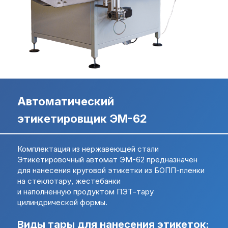
Свяжитесь с нами,
Свяжитесь с нами,
мы сейчас онлайн:
мы сейчас онлайн:
Задать вопрос в
ПОЛУЧИТЬ
WhatsApp
КОНСУЛЬТАЦИЮ
Автоматический
+7 (495) 677-97-37
этикетировщик ЭМ-62
zakaz@praktikm.ru
Комплектация из нержавеющей стали
Российский производитель
Этикетировочный автомат ЭМ-62 предназначен
этикетировочного оборудования
для нанесения круговой этикетки из БОПП-пленки
на стеклотару, жестебанки
и наполненную продуктом ПЭТ-тару
цилиндрической формы.
Виды тары для нанесения этикеток: