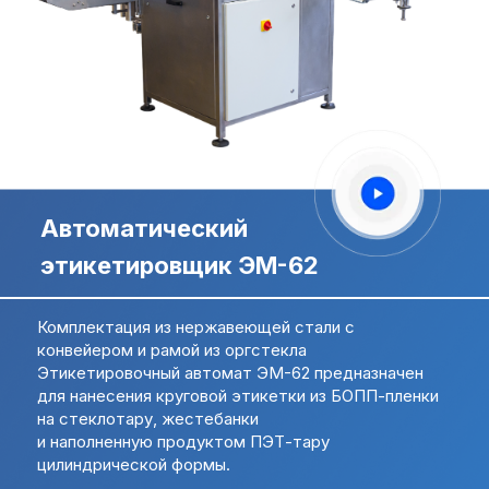
Свяжитесь с нами,
Свяжитесь с нами,
мы сейчас онлайн:
мы сейчас онлайн:
Задать вопрос в
ПОЛУЧИТЬ
WhatsApp
КОНСУЛЬТАЦИЮ
Автоматический
+7 (495) 677-97-37
zakaz@praktikm.ru
этикетировщик ЭМ-62
Комплектация из нержавеющей стали с
Российский производитель
конвейером и рамой из оргстекла
этикетировочного оборудования
Этикетировочный автомат ЭМ-62 предназначен
для нанесения круговой этикетки из БОПП-пленки
на стеклотару, жестебанки
и наполненную продуктом ПЭТ-тару
цилиндрической формы.