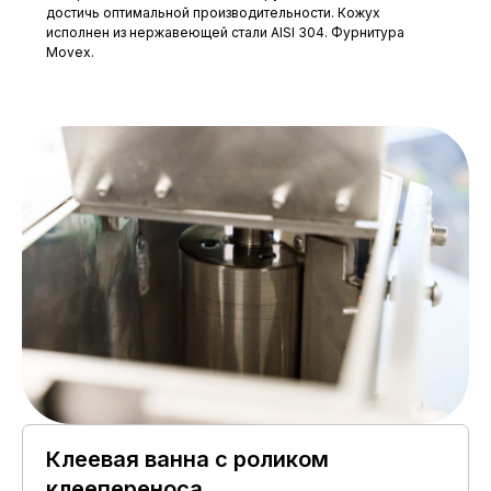
достичь оптимальной производительности. Кожух
не более 80% при
Относительная влажность
исполнен из нержавеющей стали AISI 304. Фурнитура
25°С
Movex.
Атмосферное давление
от 84 до 106,7 кПа
Узнать больше о комплектации
Клеевая ванна с роликом
клеепереноса