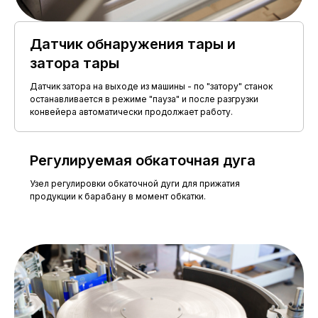
Плотность БОПП-плёнки
(соответственно
этикетки
площади
этикетки)
Датчик обнаружения тары и
Диаметр рулона этикетки
не более 600 мм
затора тары
на 2-3 мм выше
Датчик затора на выходе из машины - по "затору" станок
уровня намотки
останавливается в режиме "пауза" и после разгрузки
Втулка бобины этикеток
этикеток, ø 50-
конвейера автоматически продолжает работу.
80 мм
Нижний край этикетки на таре
должен располагаться на
Регулируемая обкаточная дуга
расстоянии не менее 20 мм от
плоскости дня тары (расстояние
Узел регулировки обкаточной дуги для прижатия
менее 20 мм – по согласованию).
продукции к барабану в момент обкатки.
ПАРАМЕТРЫ ТАРЫ