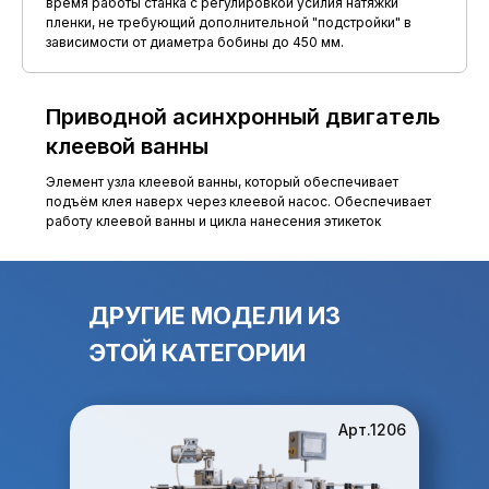
время работы станка с регулировкой усилия натяжки
пленки, не требующий дополнительной "подстройки" в
зависимости от диаметра бобины до 450 мм.
Приводной асинхронный двигатель
клеевой ванны
Элемент узла клеевой ванны, который обеспечивает
подъём клея наверх через клеевой насос. Обеспечивает
работу клеевой ванны и цикла нанесения этикеток
Возможна комплектация принтером-
ДРУГИЕ МОДЕЛИ ИЗ
индивидуальный подход (возможно измение
маркиратором для нанесения даты
габаритов и расположения элементов
ЭТОЙ КАТЕГОРИИ
управления оборудования по желанию
(управление с панели оператора)
заказчика или по предоставленной планировке
Возможно взрывозащищенное исполнение
цеха)
приводов оборудования
видео-отчет о запуске оборудования на
Арт.1206
Установка системы считывания и
предоставленной или аналогичной таре и
регистрации датаматрикс кодов "Честный
этикетке.