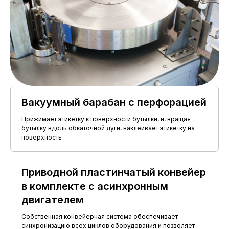
Диаметр тары
до 120 мм
в зоне нанесения
Отклонение профиля
кольцевой
продольного сечения бутылки
этикетки не
(конусообразность,
должно
бочкообразность,
превышать 0,06
седлообразность, изогнутость)
мм
Отклонение вертикальной оси
не более 0,2 мм
бутылок от вертикали изделия
Вакуумный барабан с перфорацией
Расположение нижнего края
на расстоянии не
зоны нанесения этикетки от
менее 40 мм
Прижимает этикетку к поверхности бутылки, и, вращая
плоскости дна бутылки
бутылку вдоль обкаточной дуги, наклеивает этикетку на
поверхность
Приводной пластинчатый конвейер
в комплекте с асинхронным
УСЛОВИЯ
ЭКСПЛУАТАЦИИ
двигателем
Диапазон рабочих
от+10 до +35°С
Собственная конвейерная система обеспечивает
температур
синхронизацию всех циклов оборудования и позволяет