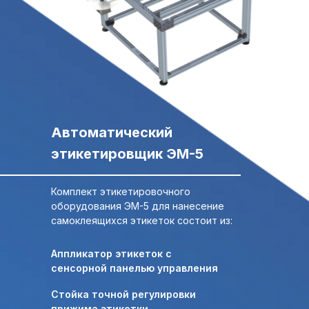
Свяжитесь с нами,
Свяжитесь с нами,
мы сейчас онлайн:
мы сейчас онлайн:
Задать вопрос в
ПОЛУЧИТЬ
WhatsApp
КОНСУЛЬТАЦИЮ
Автоматический
+7 (495) 677-97-37
этикетировщик ЭМ-5
zakaz@praktikm.ru
Комплект этикетировочного
оборудования ЭМ-5 для нанесение
Российский производитель
самоклеящихся этикеток состоит из:
этикетировочного оборудования
Аппликатор этикеток с
сенсорной панелью управления
Стойка точной регулировки
прижима этикетки