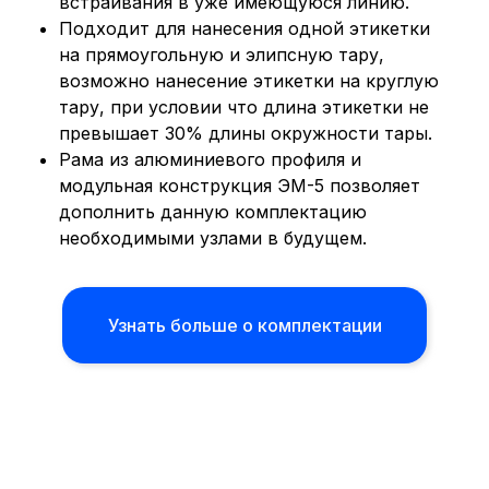
встраивания в уже имеющуюся линию.
Подходит для нанесения одной этикетки
на прямоугольную и элипсную тару,
возможно нанесение этикетки на круглую
тару, при условии что длина этикетки не
превышает 30% длины окружности тары.
Рама из алюминиевого профиля и
модульная конструкция ЭМ-5 позволяет
дополнить данную комплектацию
необходимыми узлами в будущем.
Узнать больше о комплектации
Возможна комплектация принтером-
ДРУГИЕ ТОВАРЫ ИЗ
АППЛИКАТОР
маркиратором для нанесения даты
ЭТОЙ КАТЕГОРИИ
(управление с панели оператора)
Максимальная производительность
до 4000 этикеток 