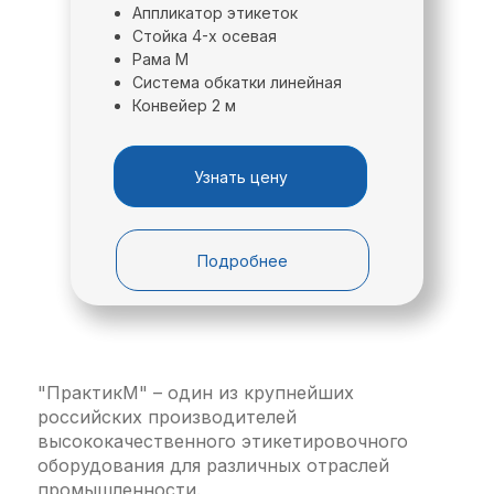
зависимости от высоты 150 мм/250 мм
Аппликатор этикеток
этикетки).
Стойка 4-х осевая
Рама М
Система обкатки линейная
Конвейер 2 м
Узнать цену
Подробнее
Обкатчик с пневмоприводом позволяет
наносить этикетку и контрэтикетку с
одного рулона, а так же обеспечивает
"ПрактикМ" – один из крупнейших
качественное этикетирование конусной
российских производителей
тары или тары с углублением (выемкой)
высококачественного этикетировочного
под этикетку.
оборудования для различных отраслей
промышленности.