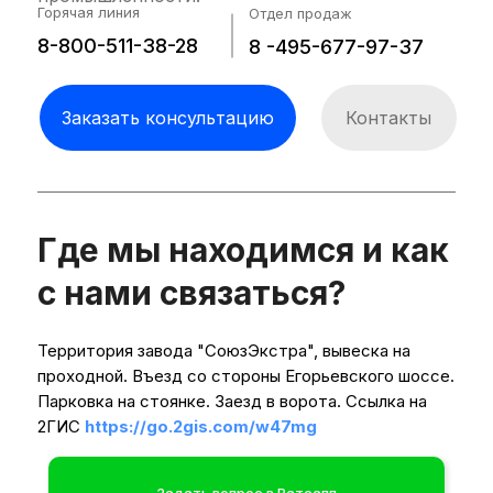
Горячая линия
Отдел продаж
8-800-511-38-28
8 -495-677-97-37
Заказать консультацию
Контакты
Где мы находимся и как
Собственная конвейерная система
обеспечивает синхронизацию всех циклов
с нами связаться?
оборудования и позволяет достичь
оптимальной производительности. Кожух
Территория завода "СоюзЭкстра", вывеска на
исполнен из нерэавеющей стали АИСИ 304.
проходной. Въезд со стороны Егорьевского шоссе.
Фурнитура Movex.
Парковка на стоянке. Заезд в ворота. Ссылка на
2ГИС
https://go.2gis.com/w47mg
индивидуальный подход (возможно
измение габаритов и расположения
элементов управления оборудования по
Задать вопрос в Ватсапп