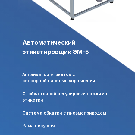
Свяжитесь с нами,
Свяжитесь с нами,
мы сейчас онлайн:
мы сейчас онлайн:
Задать вопрос в
Автоматический
ПОЛУЧИТЬ
WhatsApp
КОНСУЛЬТАЦИЮ
этикетировщик ЭМ-5
+7 (495) 677-97-37
zakaz@praktikm.ru
Аппликатор этикеток с
сенсорной панелью управления
Российский производитель
Стойка точной регулировки прижима
этикетировочного оборудования
этикетки
Система обкатки с пневмоприводом
Рама несущая