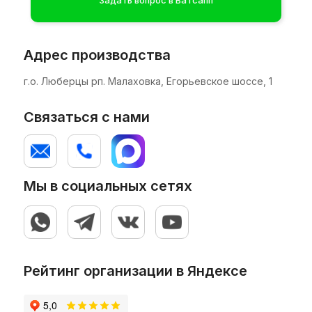
желанию заказчика или по
предоставленной планировке цеха)
видео-отчет о запуске оборудования на
Адрес производства
предоставленной или аналогичной таре и
этикетке.
г.о. Люберцы рп. Малаховка, Егорьевское шоссе, 1
видео-инструкции
полноценный рабочий день с наладчиком
Связаться с нами
при приемке оборудования.
консультации наладчика на протяжении
всего периода эксплуатации.
Мы в социальных сетях
Узнать больше о комплектации
Рейтинг организации в Яндексе