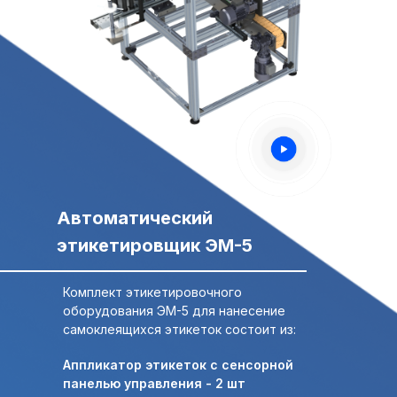
Свяжитесь с нами,
Свяжитесь с нами,
мы сейчас онлайн:
мы сейчас онлайн:
Задать вопрос в
ПОЛУЧИТЬ
WhatsApp
КОНСУЛЬТАЦИЮ
+7 (495) 677-97-37
zakaz@praktikm.ru
Автоматический
этикетировщик ЭМ-5
Российский производитель
этикетировочного оборудования
Комплект этикетировочного
оборудования ЭМ-5 для нанесение
самоклеящихся этикеток состоит из:
Аппликатор этикеток с сенсорной
панелью управления - 2 шт