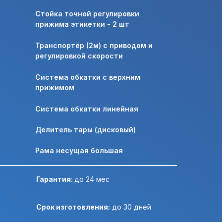
Стойка точной регулировки
прижима этикетки - 2 шт
Отправить ТЗ на почту:
Транспортёр (2м) с приводом и
регулировкой скорости
Система обкатки с верхним
прижимом
Система обкатки линейная
Делитель тары (дисковый)
Рама несущая большая
Гарантия:
до 24 мес
Срок изготовления:
до 30 дней