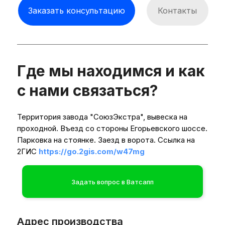
оборудования и обеспечивает модульность
Заказать консультацию
Контакты
самой машины: установка при
необходимости дополнительных узлов не
требует серьезных вмешательств в
конструкцию.
Где мы находимся и как
с нами связаться?
Территория завода "СоюзЭкстра", вывеска на
проходной. Въезд со стороны Егорьевского шоссе.
Парковка на стоянке. Заезд в ворота. Ссылка на
2ГИС
https://go.2gis.com/w47mg
Задать вопрос в Ватсапп
Адрес производства