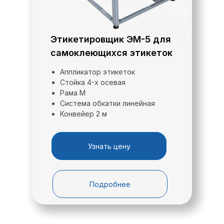
Узнать больше о комплектации
Получить коммерческое предложение
Этикетировщик ЭМ-5 для
самоклеющихся этикеток
Скачать опросный лист
Аппликатор этикеток
Стойка 4-х осевая
Обеспечивает выдачу этикетки (отделение
Рама М
от подложки). Изготавливается в двух
Система обкатки линейная
типоразмерах (в зависимости от высоты 150
Конвейер 2 м
мм/250 мм этикетки).
Узнать цену
Подробнее