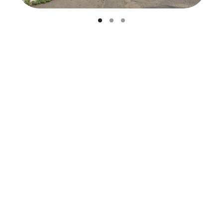
видео-отчет о запуске оборудования на
предоставленной или аналогичной таре и
этикетке.
видео-инструкции
полноценный рабочий день с наладчиком
при приемке оборудования.
консультации наладчика на протяжении
всего периода эксплуатации.
Узнать больше о комплектации