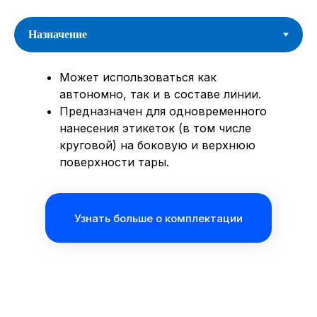
Может использоваться как
автономно, так и в составе линии.
Предназначен для одновременного
нанесения этикеток (в том числе
круговой) на боковую и верхнюю
поверхности тары.
Узнать больше о комплектации
Возможна комплектация принтером-
ДРУГИЕ ТОВАРЫ ИЗ
АППЛИКАТОР
маркиратором для нанесения даты
Максимальная
до 4000
(управление с панели оператора)