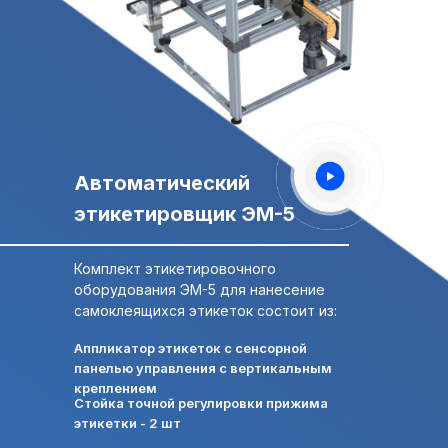
Свяжитесь с нами,
Свяжитесь с нами,
мы сейчас онлайн:
мы сейчас онлайн:
Задать вопрос в
ПОЛУЧИТЬ
WhatsApp
КОНСУЛЬТАЦИЮ
Автоматический
+7 (495) 677-97-37
этикетировщик ЭМ-5
zakaz@praktikm.ru
Комплект этикетировочного
оборудования ЭМ-5 для нанесение
Российский производитель
самоклеящихся этикеток состоит из:
этикетировочного оборудования
Аппликатор этикеток с сенсорной
панелью управления с вертикальным
креплением
Стойка точной регулировки прижима
этикетки - 2 шт