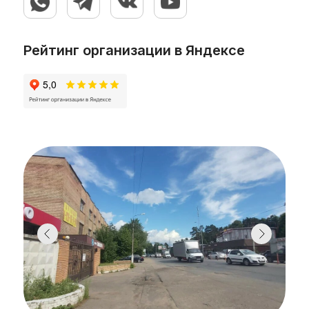
Рейтинг организации в Яндексе
Обкатчик с пневмоприводом позволяет
наносить этикетку и контрэтикетку с одного
рулона, а так же обеспечивает
качественное этикетирование конусной
тары или тары с углублением (выемкой) под
этикетку.
индивидуальный подход (возможно
измение габаритов и расположения
элементов управления оборудования по
желанию заказчика или по
предоставленной планировке цеха)