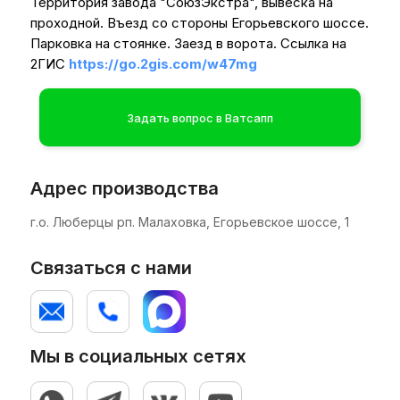
Территория завода "СоюзЭкстра", вывеска на
проходной. Въезд со стороны Егорьевского шоссе.
Парковка на стоянке. Заезд в ворота. Ссылка на
2ГИС
https://go.2gis.com/w47mg
Задать вопрос в Ватсапп
Адрес производства
Система регулировки положения
г.о. Люберцы рп. Малаховка, Егорьевское шоссе, 1
аппликатора (стойка) позволяет точно
позиционировать аппликационную головку
относительно конвейерной системы и
Связаться с нами
обеспечить качественное нанесение
этикетки.
Мы в социальных сетях