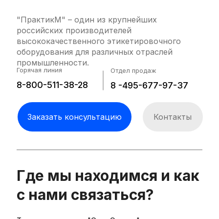
"ПрактикМ" – один из крупнейших
российских производителей
Собственная конвейерная система
высококачественного этикетировочного
обеспечивает синхронизацию всех циклов
оборудования для различных отраслей
оборудования и позволяет достичь
промышленности.
оптимальной производительности. Кожух
Горячая линия
Отдел продаж
исполнен из нерэавеющей стали АИСИ 304.
8-800-511-38-28
8 -495-677-97-37
Фурнитура Movex.
Заказать консультацию
Контакты
Где мы находимся и как
с нами связаться?