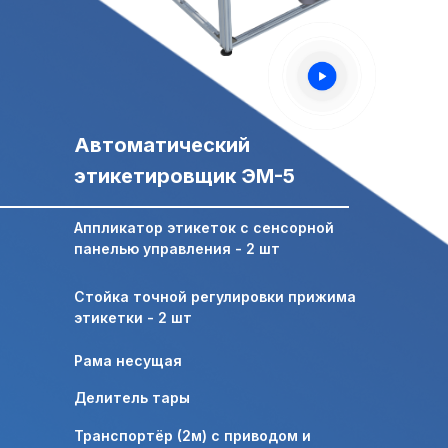
Свяжитесь с нами,
Свяжитесь с нами,
мы сейчас онлайн:
мы сейчас онлайн:
Задать вопрос в
Автоматический
ПОЛУЧИТЬ
WhatsApp
КОНСУЛЬТАЦИЮ
этикетировщик ЭМ-5
+7 (495) 677-97-37
Аппликатор этикеток с сенсорной
zakaz@praktikm.ru
панелью управления - 2 шт
Стойка точной регулировки прижима
Российский производитель
этикетки - 2 шт
этикетировочного оборудования
Рама несущая
Делитель тары
Транспортёр (2м) с приводом и