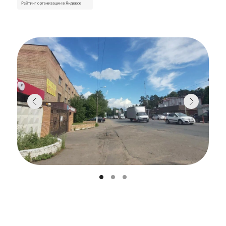
по желанию заказчика или по
предоставленной планировке цеха)
видео-отчет о запуске оборудования
на предоставленной или аналогичной
таре и этикетке.
видео-инструкции
полноценный рабочий день с
наладчиком при приемке
оборудования.
консультации наладчика на
протяжении всего периода
эксплуатации.
Узнать больше о комплектации