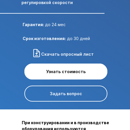
регулировкой скорости
Гарантия:
до 24 мес
Отправить ТЗ на почту:
Срок изготовления:
до 30 дней
Скачать опросный лист
Узнать стоимость
Узнать стоимость
Задать вопрос
При конструировании и в производстве
оборудования используются