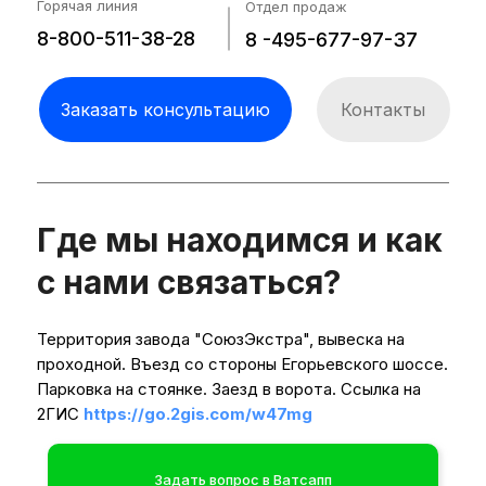
Горячая линия
Отдел продаж
8-800-511-38-28
8 -495-677-97-37
Заказать консультацию
Контакты
Собственная конвейерная система
обеспечивает синхронизацию всех циклов
оборудования и позволяет достичь
оптимальной производительности. Кожух
Где мы находимся и как
исполнен из нерэавеющей стали АИСИ 304.
Фурнитура Movex.
с нами связаться?
Территория завода "СоюзЭкстра", вывеска на
проходной. Въезд со стороны Егорьевского шоссе.
Парковка на стоянке. Заезд в ворота. Ссылка на
2ГИС
https://go.2gis.com/w47mg
Задать вопрос в Ватсапп