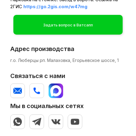
2ГИС
https://go.2gis.com/w47mg
Задать вопрос в Ватсапп
Адрес производства
Обкатчик с пневмоприводом позволяет
г.о. Люберцы рп. Малаховка, Егорьевское шоссе, 1
наносить этикетку и контрэтикетку с одного
рулона, а так же обеспечивает
Связаться с нами
качественное этикетирование конусной
тары или тары с углублением (выемкой) под
этикетку.
Мы в социальных сетях