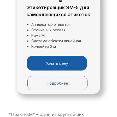
количество наклеиваемых позиций
(этикеток, наклеек), производительность,
Этикетировщик ЭМ-5 для
размеры этикетки.
самоклеющихся этикеток
Оставьте заявку или скачайте опросный
лист, заполните его, отправьте нам на
Аппликатор этикеток
почту
ofis@praktikm.ru
и мы решим Вашу
Стойка 4-х осевая
задачу!
Рама М
Система обкатки линейная
Конвейер 2 м
Получить коммерческое предложение
Системы регулировки положения
аппликатора (стойки) позволяют точно
Узнать цену
позиционировать аппликационную головку
относительно конвейерной системы и
Скачать опросный лист
обеспечить качественное нанесение
Подробнее
этикетки.
"ПрактикМ" – один из крупнейших