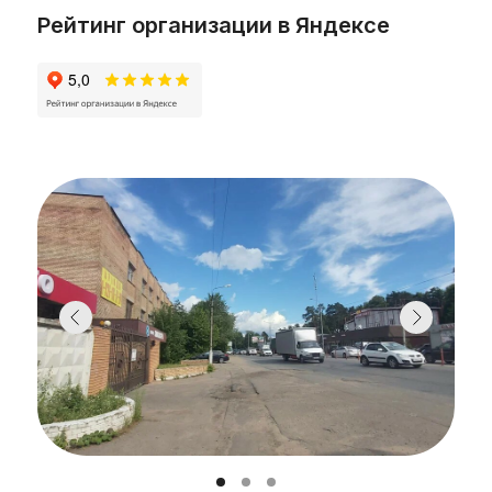
Рейтинг организации в Яндексе
Делитель тары предназначен для
автоматического разделения потока и
исключает необходимость выдерживания
необходимого расстояния в 1,5 (полторы)
длины этикетки между тарой. Данный узел
может быть поставлен в составе машины,
или расположен в любом другом сегменте
конвейерной системы, предшествующей
этикеткировщику, например после
накопительного стола или блока розлива.
индивидуальный подход (возможно