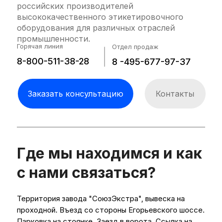
российских производителей
высококачественного этикетировочного
оборудования для различных отраслей
промышленности.
Горячая линия
Отдел продаж
8-800-511-38-28
8 -495-677-97-37
Собственная конвейерная система
Заказать консультацию
Контакты
обеспечивает синхронизацию всех циклов
оборудования и позволяет достичь
оптимальной производительности. Кожух
исполнен из нерэавеющей стали АИСИ 304.
Фурнитура Movex.
Где мы находимся и как
с нами связаться?
Территория завода "СоюзЭкстра", вывеска на
проходной. Въезд со стороны Егорьевского шоссе.
Парковка на стоянке. Заезд в ворота. Ссылка на