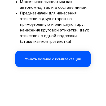
Может использоваться как
автономно, так и в составе линии.
Предназначен для нанесения
этикетки с двух сторон на
прямоугольную и элипсную тару,
нанесения круговой этикетки, двух
этикеткок с одной подложки
(этикетка+контрэтикетка)
Узнать больше о комплектации
Возможна комплектация принтером-
ДРУГИЕ ТОВАРЫ ИЗ
АППЛИКАТОР
маркиратором для нанесения даты
Максимальная
до 4000
ЭТОЙ КАТЕГОРИИ
(управление с панели оператора)
производительность
этикеток в час
Возможно взрывозащищенное
исполнение приводов оборудования
Скорость выдачи