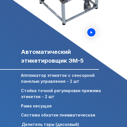
Свяжитесь с нами,
Свяжитесь с нами,
мы сейчас онлайн:
мы сейчас онлайн:
Задать вопрос в
ПОЛУЧИТЬ
WhatsApp
КОНСУЛЬТАЦИЮ
Автоматический
+7 (495) 677-97-37
этикетировщик ЭМ-5
zakaz@praktikm.ru
Аппликатор этикеток с сенсорной
панелью управления - 2 шт
Российский производитель
Стойка точной регулировки прижима
этикетировочного оборудования
этикетки - 2 шт
Рама несущая
Система обкатки пневматическая
Делитель тары (дисковый)