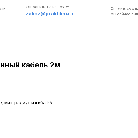
Отправить ТЗ на почту:
ель
Свяжитесь с н
zakaz@praktikm.ru
мы сейчас онл
нный кабель 2м
ПОЛУЧИТЬ
КОНСУЛЬТАЦИЮ
Свяжитесь с нами,
мы сейчас онлайн:
, мин. радиус изгиба Р5
Задать вопрос в 