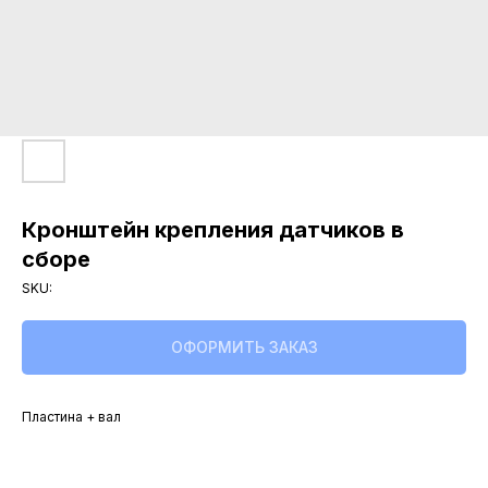
Свяжитесь с нами,
Свяжитесь с нами,
мы сейчас онлайн:
мы сейчас онлайн:
Задать вопрос в
ПОЛУЧИТЬ
WhatsApp
КОНСУЛЬТАЦИЮ
+7 (495) 677-97-37
Кронштейн крепления датчиков в
zakaz@praktikm.ru
сборе
SKU:
Российский производитель
ОФОРМИТЬ ЗАКАЗ
этикетировочного оборудования
Пластина + вал